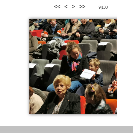
<<
<
>
>>
9|130