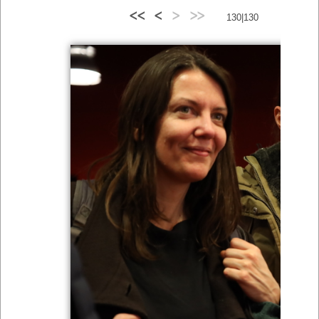
<<
<
>
>>
130|130