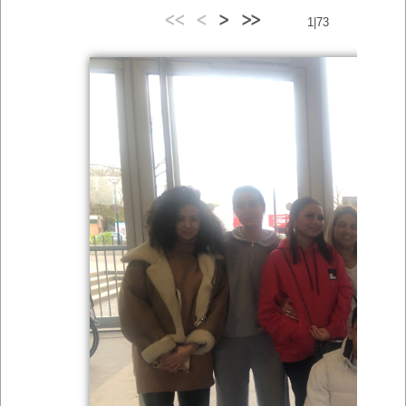
<<
<
>
>>
1|73