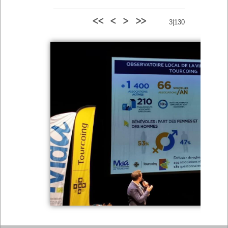
<<
<
>
>>
3|130